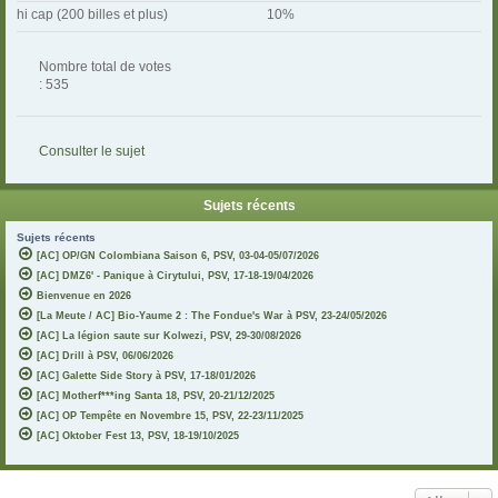
hi cap (200 billes et plus)
10%
Nombre total de votes
: 535
Consulter le sujet
Sujets récents
Sujets récents
[AC] OP/GN Colombiana Saison 6, PSV, 03-04-05/07/2026
[AC] DMZ6' - Panique à Cirytului, PSV, 17-18-19/04/2026
Bienvenue en 2026
[La Meute / AC] Bio-Yaume 2 : The Fondue's War à PSV, 23-24/05/2026
[AC] La légion saute sur Kolwezi, PSV, 29-30/08/2026
[AC] Drill à PSV, 06/06/2026
[AC] Galette Side Story à PSV, 17-18/01/2026
[AC] Motherf***ing Santa 18, PSV, 20-21/12/2025
[AC] OP Tempête en Novembre 15, PSV, 22-23/11/2025
[AC] Oktober Fest 13, PSV, 18-19/10/2025