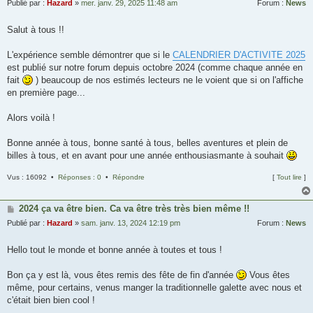
Publié par :
Hazard
»
mer. janv. 29, 2025 11:48 am
Forum :
News
Salut à tous !!
L'expérience semble démontrer que si le
CALENDRIER D'ACTIVITE 2025
est publié sur notre forum depuis octobre 2024 (comme chaque année en
fait
) beaucoup de nos estimés lecteurs ne le voient que si on l'affiche
en première page...
Alors voilà !
Bonne année à tous, bonne santé à tous, belles aventures et plein de
billes à tous, et en avant pour une année enthousiasmante à souhait
Vus : 16092 •
Réponses : 0
•
Répondre
[
Tout lire
]
2024 ça va être bien. Ca va être très très bien même !!
Publié par :
Hazard
»
sam. janv. 13, 2024 12:19 pm
Forum :
News
Hello tout le monde et bonne année à toutes et tous !
Bon ça y est là, vous êtes remis des fête de fin d'année
Vous êtes
même, pour certains, venus manger la traditionnelle galette avec nous et
c'était bien bien cool !