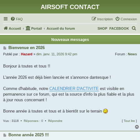
AIRSOFT CONTACT
FAQ
Inscription
Connexion
R
Accueil
Portail
Accueil du forum
SHOP
FACEBOOK
e
Nouveaux messages
c
Bienvenue en 2026
h
Publié par :
Hazard
»
dim. janv. 11, 2026 9:42 pm
Forum :
News
e
Bonjour à toutes et tous !!
r
c
L'année 2026 est déjà bien lancée et s'annonce dantesque !
h
Comme d'habitude, notre
CALENDRIER D'ACTIVITE
est visible en
e
permanence sur ce forum, qui est la source d'info la plus fiable et la plus
r
à jour nous concernant !
Bonne année à toutes et tous et à bientôt sur le terrain
Vus : 3118 •
Réponses : 0
•
Répondre
[
Tout lire
]
Bonne année 2025 !!!