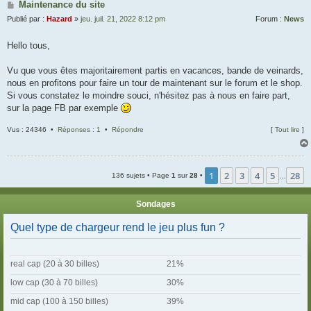
Maintenance du site
Publié par :
Hazard
»
jeu. juil. 21, 2022 8:12 pm
Forum :
News
Hello tous,
Vu que vous êtes majoritairement partis en vacances, bande de veinards,
nous en profitons pour faire un tour de maintenant sur le forum et le shop.
Si vous constatez le moindre souci, n'hésitez pas à nous en faire part,
sur la page FB par exemple
Vus : 24346 •
Réponses : 1
•
Répondre
[
Tout lire
]
1
2
3
4
5
28
136 sujets • Page
1
sur
28
•
…
Sondages
Quel type de chargeur rend le jeu plus fun ?
real cap (20 à 30 billes)
21%
low cap (30 à 70 billes)
30%
mid cap (100 à 150 billes)
39%