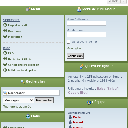
Aller
Menu
Menu de l’utilisateur
Nom d’utilisateur :
Sommaire
Page d’accueil
Mot de passe :
Rechercher
Inscription
Se souvenir de moi
Aide
M’enregistrer
FAQ
Guide du BBCode
Conditions d’utilisation
Qui est en ligne ?
Politique de vie privée
Au total, il y a
158
utilisateurs en ligne ::
2 inscrits, 0 invisible et 156 invités
Rechercher
Utilisateurs inscrits :
Baidu [Spider]
,
Google [Bot]
L’équipe
Recherche avancée
Administrateurs
Liens
Ender
Hazard
Master
Softwarshop