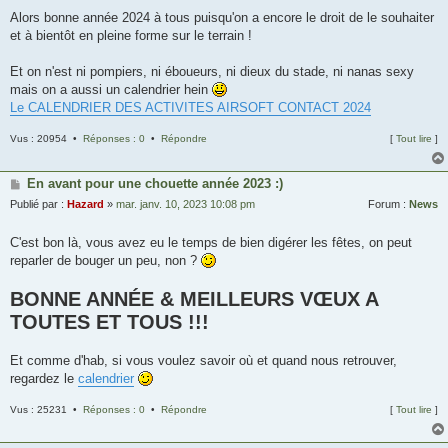
Alors bonne année 2024 à tous puisqu'on a encore le droit de le souhaiter
et à bientôt en pleine forme sur le terrain !
Et on n'est ni pompiers, ni éboueurs, ni dieux du stade, ni nanas sexy
mais on a aussi un calendrier hein
Le CALENDRIER DES ACTIVITES AIRSOFT CONTACT 2024
Vus : 20954 •
Réponses : 0
•
Répondre
[
Tout lire
]
En avant pour une chouette année 2023 :)
Publié par :
Hazard
»
mar. janv. 10, 2023 10:08 pm
Forum :
News
C'est bon là, vous avez eu le temps de bien digérer les fêtes, on peut
reparler de bouger un peu, non ?
BONNE ANNÉE & MEILLEURS VŒUX A
TOUTES ET TOUS !!!
Et comme d'hab, si vous voulez savoir où et quand nous retrouver,
regardez le
calendrier
Vus : 25231 •
Réponses : 0
•
Répondre
[
Tout lire
]